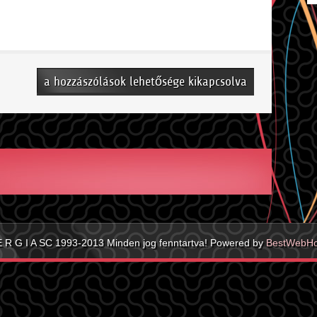
Csapatok
a hozzászólások lehetősége kikapcsolva
bejegyzéshez
E R G I A SC 1993-2013 Minden jog fenntartva! Powered by
BestWebHo