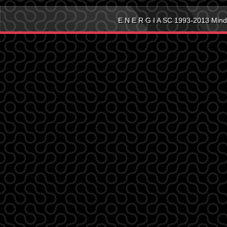
E N E R G I A SC 1993-2013 Mind