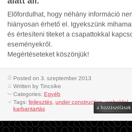
alatt áll.
Előfordulhat, hogy néhány információ ne
hiányosan érhető el. Igyekszünk mihamar
és értesíteni titeket a csapattokkal kapcs
eseményekről.
Megértéseteket köszönjük!
Posted on 3. szeptember 2013
Written by Tincsike
Categories:
Egyéb
Tags:
fejlesztés
,
under construction
,
weboldal
Karbantartás
a hozzászólások
karbantartás
–
fejlesztés
bejegyzéshez