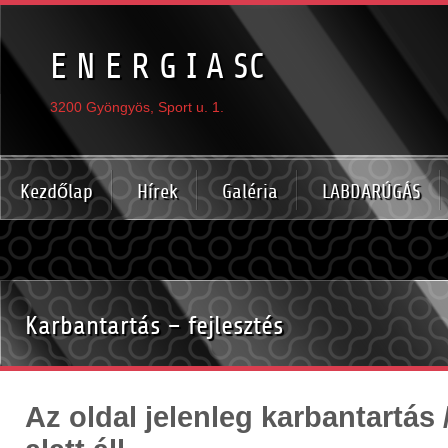
E N E R G I A SC
3200 Gyöngyös, Sport u. 1.
Kezdőlap
Hírek
Galéria
LABDARÚGÁS
Karbantartás – fejlesztés
Az oldal jelenleg
karbantartás /