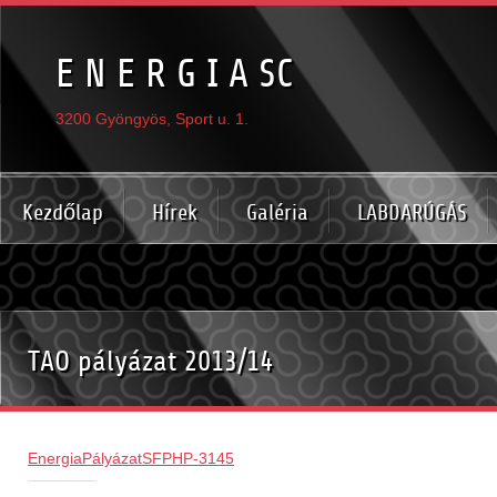
E N E R G I A SC
3200 Gyöngyös, Sport u. 1.
Kezdőlap
Hírek
Galéria
LABDARÚGÁS
TAO pályázat 2013/14
EnergiaPályázatSFPHP-3145