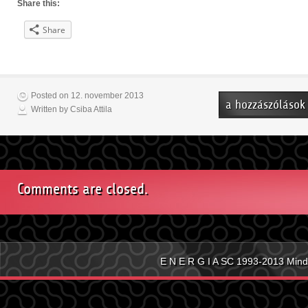
Share this:
Share
Posted on 12. november 2013
TAO
a hozzászólások
Written by Csiba Attila
pályázat
2013/14
bejegyzéshez
Comments are closed.
E N E R G I A SC 1993-2013 Mind