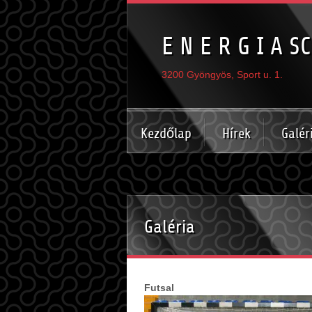
E N E R G I A SC
3200 Gyöngyös, Sport u. 1.
Kezdőlap
Hírek
Galér
Galéria
Futsal