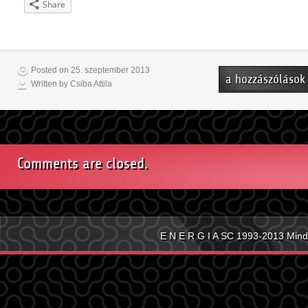
Share
Posted on 25. szeptember 2013
Strandfoci
a hozzászólások
Written by Csiba Attila
U-
15
bejegyzéshez
Comments are closed.
E N E R G I A SC 1993-2013 Mind