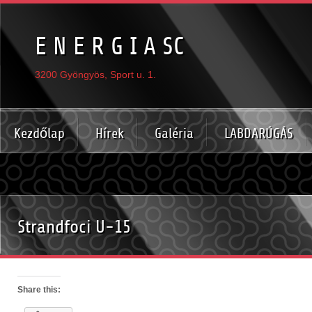
E N E R G I A SC
3200 Gyöngyös, Sport u. 1.
Kezdőlap
Hírek
Galéria
LABDARÚGÁS
Strandfoci U-15
Share this: