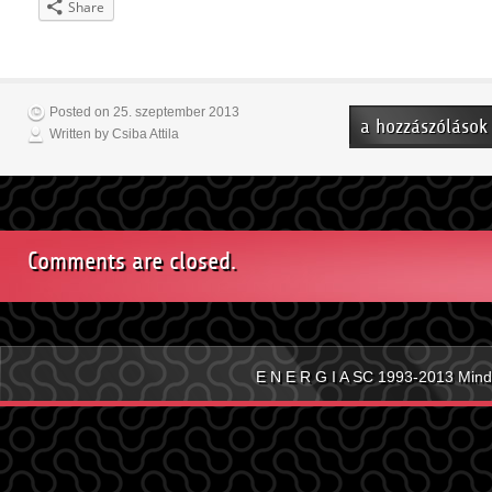
Share
Posted on 25. szeptember 2013
Futsal
a hozzászólások
Written by Csiba Attila
tabellák
bejegyzéshez
Comments are closed.
E N E R G I A SC 1993-2013 Mind