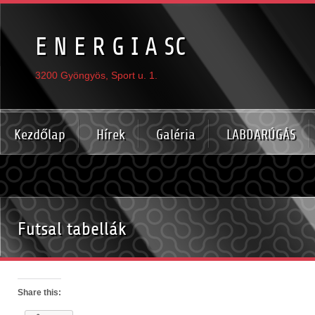
E N E R G I A SC
3200 Gyöngyös, Sport u. 1.
Kezdőlap
Hírek
Galéria
LABDARÚGÁS
Futsal tabellák
Share this: