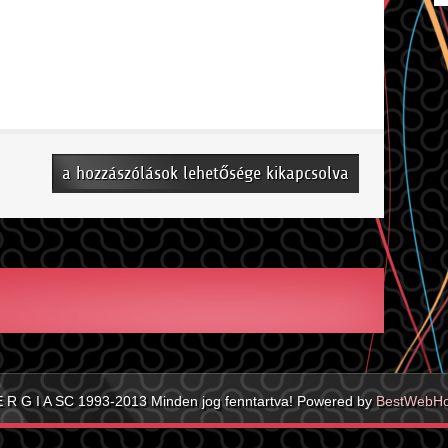
Futsal
a hozzászólások lehetősége kikapcsolva
csapatok
bejegyzéshez
E R G I A SC 1993-2013 Minden jog fenntartva! Powered by
BestWebHo