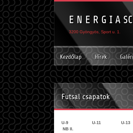
E N E R G I A SC
3200 Gyöngyös, Sport u. 1.
Kezdőlap
Hírek
Galér
Futsal csapatok
U-9 U-11 U-
NB II.