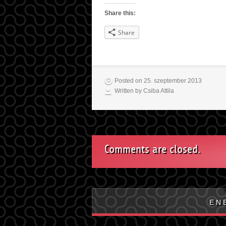
Share this:
Share
Posted on 25. szeptember 2013
Written by Csiba Attila
Comments are closed.
E N 