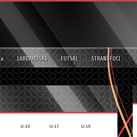
ia
LABDARÚGÁS
FUTSAL
STRANDFOCI
13 U-15 U-17 U-19