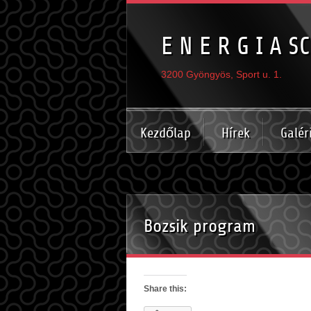
E N E R G I A SC
3200 Gyöngyös, Sport u. 1.
Kezdőlap
Hírek
Galér
Bozsik program
Share this: