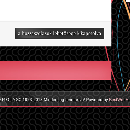
Bozsik
a hozzászólások lehetősége kikapcsolva
program
bejegyzéshez
E R G I A SC 1993-2013 Minden jog fenntartva! Powered by
BestWebHo