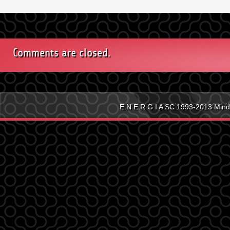
bejegyzéshez
Comments are closed.
E N E R G I A SC 1993-2013 Mind