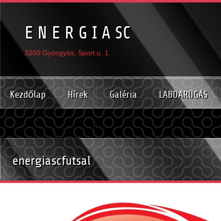
E N E R G I A SC
3200 Gyöngyös, Sport u. 1.
Kezdőlap
Hírek
Galéria
LABDARÚGÁS
energiascfutsal