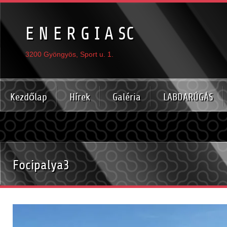
E N E R G I A SC
3200 Gyöngyös, Sport u. 1.
Kezdőlap
Hírek
Galéria
LABDARÚGÁS
Focipalya3