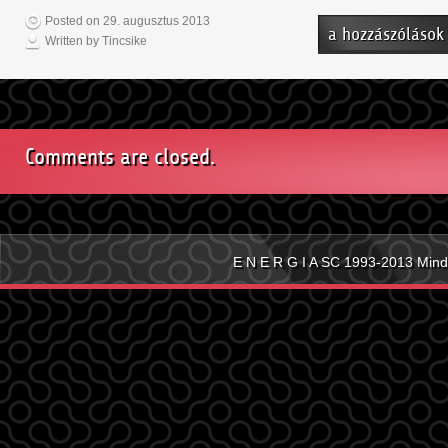
Posted on 29. augusztus 2013
Focipalya3
a hozzászólások
Written by Tincsike
bejegyzéshez
Comments are closed.
E N E R G I A SC 1993-2013 Mind