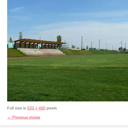
Full size is
533 × 400
pixels
← Previous image